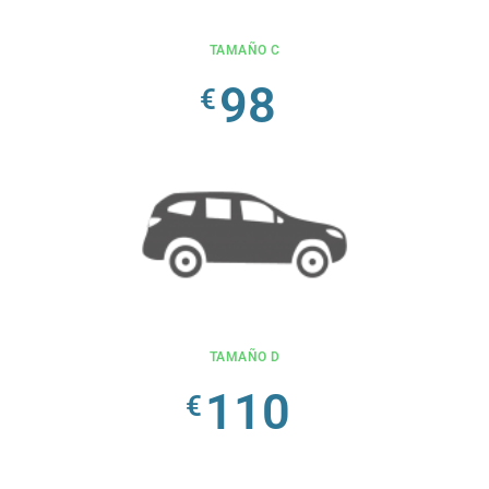
TAMAÑO C
98
€
TAMAÑO D
110
€