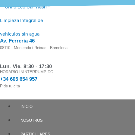
Ir
al
contenido
Av. Ferreria 46
08110 - Montcada i Reixac - Barcelona
Lun. Vie. 8:30 - 17:30
HORARIO ININTERRUMPIDO
+34 605 654 957
Pide tu cita
INICIO
NOSOTROS
PARTICULARES